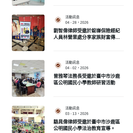
程，談[防詐教育 × 財富傳承規
劃]議題。
活動訊息
04 - 28，2026
劉智偉律師受邀於錠嵂保險經紀
人員林營業處分享家族財富傳承
規劃。
活動訊息
04 - 02，2026
曾雅琴法務長受邀於臺中市沙鹿
區公明國民小學教師研習活動
活動訊息
03 - 13，2026
駱晁偉律師受邀於臺中市沙鹿區
公明國民小學法治教育宣導。