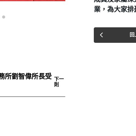
業，為大家排
回
務所劉智偉所長受
下一
則