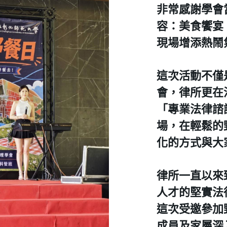
非常感謝學會
容：​美食饗
現場增添熱鬧
​這次活動不
會，律所更在
「專業法律諮
場，在輕鬆的
化的方式與大
​律所一直以
人才的堅實法
這次受邀參加
成員及家屬深