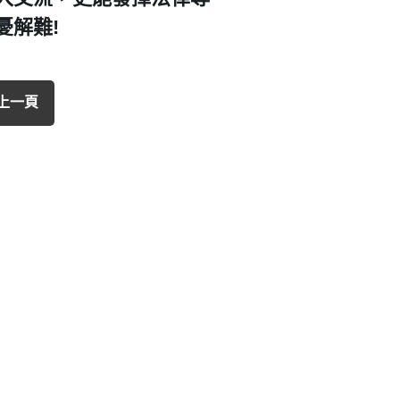
憂解難!
上一頁