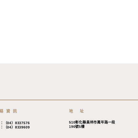
絡資訊
地 址
510彰化縣員林市萬年路一段
：（04）8337576
190號5樓
：（04）8339609