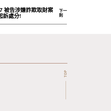
3/27 被告涉嫌詐欺取財案
下一
起訴處分!
則
TOP