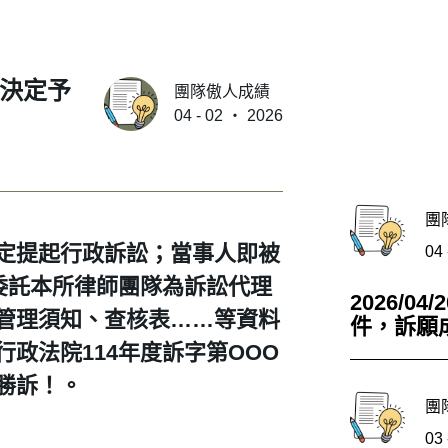
復審決定予
團隊傲人成績
04 - 02 ‧ 2026
團
定提起行政訴訟；當事人即被
04 
司委託本所律師團隊為訴訟代理
2026/0
管理須知、查核表……等資料
件，訴願
政法院114年度訴字第OOO
勝訴！。
團
03 