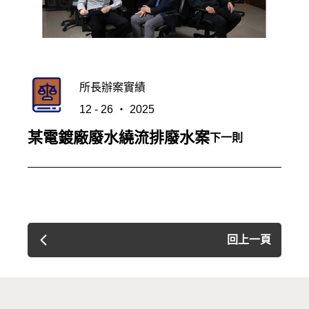
所長辦案實績
12 - 26 ‧ 2025
某電鍍廠廢水繞流排廢水案
下一則
回上一頁